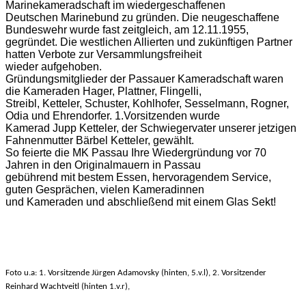
Marinekameradschaft im wiedergeschaffenen
Deutschen Marinebund zu gründen. Die neugeschaffene
Bundeswehr wurde fast zeitgleich, am 12.11.1955,
gegründet. Die westlichen Allierten und zukünftigen Partner
hatten Verbote zur Versammlungsfreiheit
wieder aufgehoben.
Gründungsmitglieder der Passauer Kameradschaft waren
die Kameraden Hager, Plattner, Flingelli,
Streibl, Ketteler, Schuster, Kohlhofer, Sesselmann, Rogner,
Odia und Ehrendorfer. 1.Vorsitzenden wurde
Kamerad Jupp Ketteler, der Schwiegervater unserer jetzigen
Fahnenmutter Bärbel Ketteler, gewählt.
So feierte die MK Passau Ihre Wiedergründung vor 70
Jahren in den Originalmauern in Passau
gebührend mit bestem Essen, hervoragendem Service,
guten Gesprächen, vielen Kameradinnen
und Kameraden und abschließend mit einem Glas Sekt!
Foto u.a: 1. Vorsitzende Jürgen Adamovsky (hinten, 5.v.l), 2. Vorsitzender
Reinhard Wachtveitl (hinten 1.v.r),