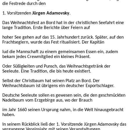
die Festrede durch den
1. Vorsitzenden
Jürgen Adamovsky
.
Das Weihnachtsfest an Bord hat in der christlichen Seefahrt eine
lange Tradition. Erste Berichte über Feiern auf
hoher See gehen auf das 15. Jahrhundert zurück. Später, auf den
Frachtseglern, wurde das Fest ritualisiert. Der Kapitän
lud die Mannschaft zu einem gemeinsamen Essen ein, zudem
bekam jedes Crewmitglied ein kleines Präsent.
Oder Süßigkeiten und Punsch, das Weihnachtsgetränk der
Seeleute. Eine Tradition, die bis heute existiert.
Selbst der Christbaum hat seinen Platz an Bord. Der
Weihnachtsbaum ist übrigens ein deutscher Exportschlager.
Deutsche Seeleute sollen es gewesen sein, die den geschmückten
Nadelbaum vom Erzgebirge aus, wo der Brauch
im Jahr 1660 seinen Ursprung nahm, in die
Welt hinausgebracht
haben.
In seinem Rückblick ließ der 1. Vorsitzende Jürgen Adamovsky das
vergangene Vereinsjahr mit seinen Veranstaltungen