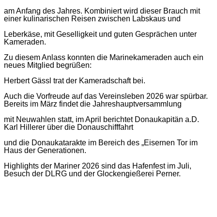
am Anfang des Jahres.
Kombiniert wird dieser Brauch mit
einer
kulinarischen Reisen zwischen Labskaus und
Leberkäse, mit Geselligkeit und guten Gesprächen unter
Kameraden.
Zu diesem Anlass konnte
n
die Marinekameraden auch ein
neues Mitglied begrüßen:
Herbert Gässl trat der Kameradschaft bei.
Auch die Vorfreude auf das Vereinsleben 202
6
war spürbar.
Bereits im
März
findet die
Jahreshauptversammlung
mit Neuwahlen statt, im April berichtet
Donaukapitän a.D.
Karl Hillerer über die Donauschifffahrt
und
die Donaukatarakte im Bereich des „Eisernen Tor
im
Haus der Generationen.
Highlights der Mariner 202
6
sind
das
Hafenfest im Juli,
Besuch der
DLRG und der Glockengießerei Perner.