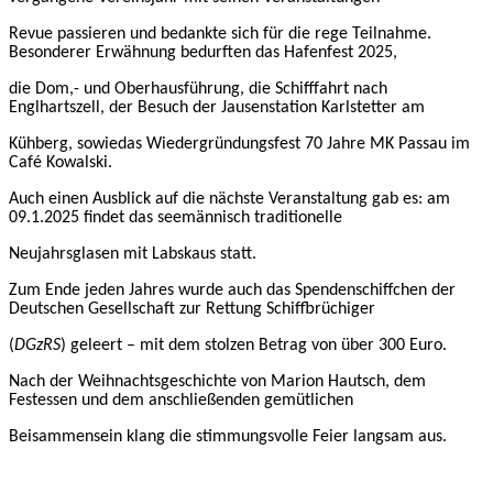
Revue passieren und bedankte sich für die rege Teilnahme.
Besonderer Erwähnung bedurften das Hafenfest 202
5
,
die Dom,- und Oberhausführung, die Schifffahrt nach
Englhartszell, der Besuch der
Jausenstation Karlstetter am
Kühberg, sowiedas Wiedergründungsfest 70 Jahre MK Passau im
Café Kowalski.
Auch einen Ausblick auf die nächste Veranstaltung gab es: am
09
.1.2025 findet das seemännisch traditionelle
Neujahrsglasen mit Labskaus statt.
Zum Ende jeden Jahres wurde auch das Spendenschiffchen der
Deutschen Gesellschaft zur Rettung Schiffbrüchiger
(
DGzRS
)
geleert – mit dem stolzen Betrag von über 300 Euro.
Nach
der Weihnachtsgeschichte von Marion Hautsch,
dem
Festessen und dem anschließenden gemütlichen
Beisammensein klang die stimmungsvolle Feier langsam aus.