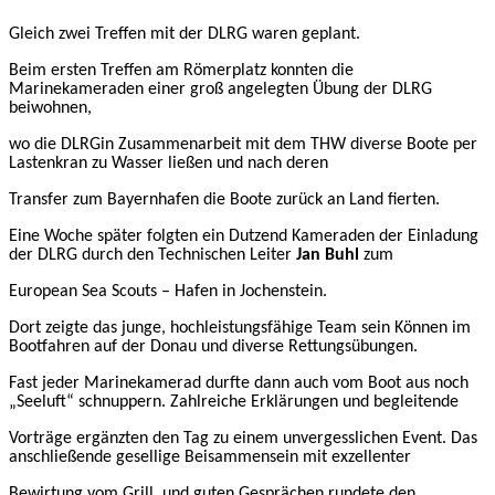
Gleich zwei Treffen mit der DLRG waren geplant.
Beim ersten Treffen am Römerplatz konnten die
Marinekameraden einer groß angelegten Übung der DLRG
beiwohnen,
wo die DLRGin Zusammenarbeit mit dem THW diverse Boote per
Lastenkran zu Wasser ließen und nach deren
Transfer zum Bayernhafen die Boote zurück an Land fierten.
Eine Woche später folgte
n
ein Dutzend Kameraden der Einladung
der DLRG durch den
Technischen Leiter
Jan
Buhl
zum
European Sea Scouts – Hafen
in Jochenstein.
Dort zeigte das junge, hochleistungsfähige Team sein Können im
Bootfahren auf der Donau und diverse Rettungsübungen.
Fast jeder Marinekamerad durfte dann auch vom Boot aus noch
„Seeluft“ schnuppern.
Zahlreiche Erklärungen und begleitende
Vorträge ergänzten den Tag zu einem unvergesslichen Event. Das
anschließende gesellige Beisammensein mit ex
z
ellenter
Bewirtung vom Grill,
und
guten Gesprächen rundete den